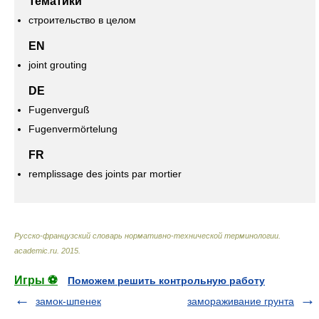
Тематики
строительство в целом
EN
joint grouting
DE
Fugenverguß
Fugenvermörtelung
FR
remplissage des joints par mortier
Русско-французский словарь нормативно-технической терминологии
.
academic.ru
.
2015
.
Игры ⚽
Поможем решить контрольную работу
замок-шпенек
замораживание грунта